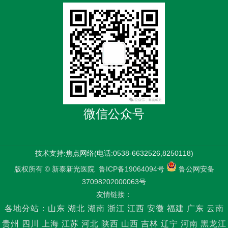
微信公众号
技术支持:焦点网络(电话:0538-6632526,8250118)
版权所有 © 新泰新光医院
鲁ICP备19064094号
鲁公网安备
37098202000063号
友情链接：
各地分站：
山东
湖北
湖南
浙江
江西
安徽
福建
广东
云南
贵州
四川
上海
江苏
河北
陕西
山西
吉林
辽宁
河南
黑龙江