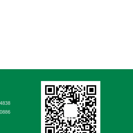
4838
70886