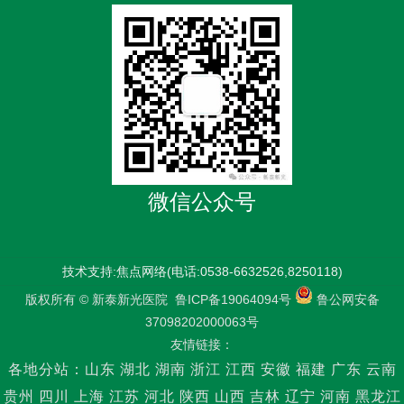
微信公众号
技术支持:焦点网络(电话:0538-6632526,8250118)
版权所有 © 新泰新光医院
鲁ICP备19064094号
鲁公网安备
37098202000063号
友情链接：
各地分站：
山东
湖北
湖南
浙江
江西
安徽
福建
广东
云南
贵州
四川
上海
江苏
河北
陕西
山西
吉林
辽宁
河南
黑龙江