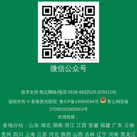
微信公众号
技术支持:焦点网络(电话:0538-6632526,8250118)
版权所有 © 新泰新光医院
鲁ICP备19064094号
鲁公网安备
37098202000063号
友情链接：
各地分站：
山东
湖北
湖南
浙江
江西
安徽
福建
广东
云南
贵州
四川
上海
江苏
河北
陕西
山西
吉林
辽宁
河南
黑龙江